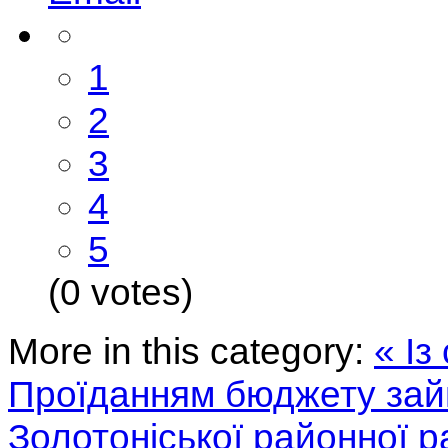
1
2
3
4
5
(0 votes)
More in this category:
« Із
Проїданням бюджету зай
Золотоніської районної р