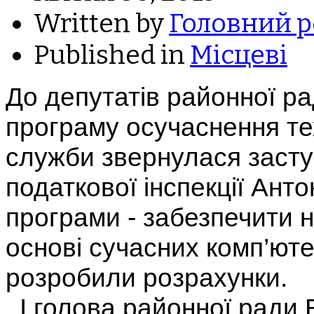
Written by
Головний р
Published in
Місцеві
До депутатів районної р
програму осучаснення те
служби звернулася засту
податкової інспекції Ант
програми - забезпечити 
основі сучасних комп’юте
розробили розрахунки.
І голова районної ради В