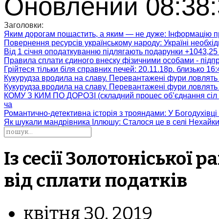
Оновлений 08:38:
Заголовки:
Яким дорогам пощастить, а яким — не дуже
: Інформацію п
Повернення ресурсів українському народу
: Україні необх
Від 1 січня оподаткуванню підлягають подарунки +1043,25 
Правила сплати єдиного внеску фізичними особами - підп
Грійтеся тільки біля справних печей
: 20.11.18р. близько 16
Кукурудза вродила на славу. Перевантажені фури ловлять
Кукурудза вродила на славу. Перевантажені фури ловлять
КОМУ З КИМ ПО ДОРОЗІ (складний процес об’єднання сіл 
ча
Романтично-детективна історія з трояндами
: У Богодухівц
Як шукали мандрівника Іллюшу
: Сталося це в селі Нехайк
Із сесії Золотоніської
від сплати податків
квітня 30, 2019