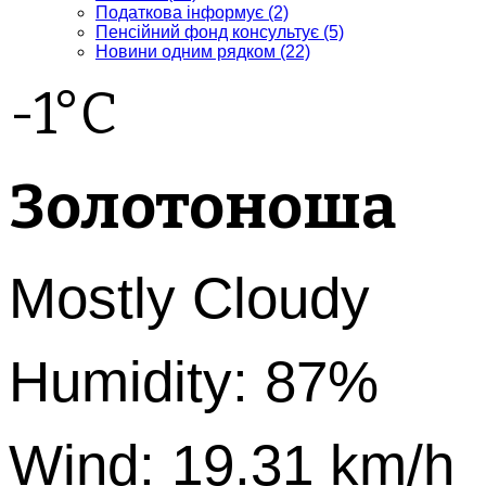
Податкова інформує
(2)
Пенсійний фонд консультує
(5)
Новини одним рядком
(22)
-1°C
Золотоноша
Mostly Cloudy
Humidity: 87%
Wind: 19.31 km/h