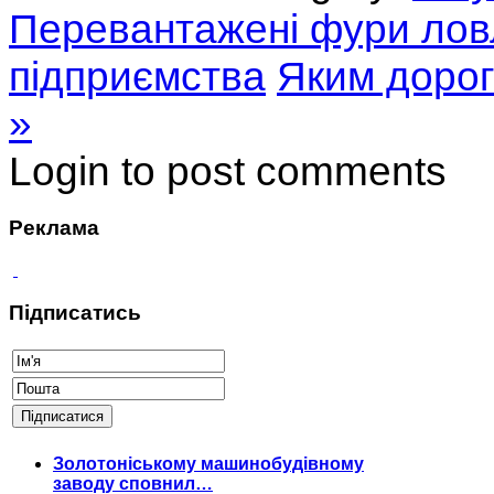
Перевантажені фури ловл
підприємства
Яким дорог
»
Login to post comments
Реклама
Підписатись
Золотоніському машинобудівному
заводу сповнил…