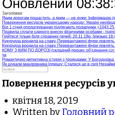
Оновлений 08:38:
Заголовки:
Яким дорогам пощастить, а яким — не дуже
: Інформацію п
Повернення ресурсів українському народу
: Україні необх
Від 1 січня оподаткуванню підлягають подарунки +1043,25 
Правила сплати єдиного внеску фізичними особами - підп
Грійтеся тільки біля справних печей
: 20.11.18р. близько 16
Кукурудза вродила на славу. Перевантажені фури ловлять
Кукурудза вродила на славу. Перевантажені фури ловлять
КОМУ З КИМ ПО ДОРОЗІ (складний процес об’єднання сіл 
ча
Романтично-детективна історія з трояндами
: У Богодухівц
Як шукали мандрівника Іллюшу
: Сталося це в селі Нехайк
Повернення ресурсів у
квітня 18, 2019
Written by
Головний р