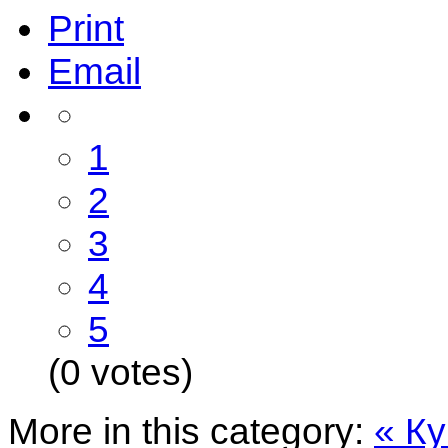
Print
Email
1
2
3
4
5
(0 votes)
More in this category:
« Ку