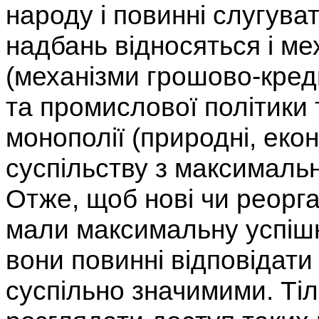
народу і повинні слугува
надбань відносяться і м
(механізми грошово-креди
та промислової політики т
монополії (природні, екон
суспільству з максималь
Отже, щоб нові чи реорг
мали максимальну успішн
вони повинні відповідати
суспільно значимими. Ті