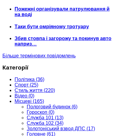
Пожежні організували патрулювання й
на воді
Таки бути омріяному тротуару
Збив стовпа і загорожу та покинув авто
наприз…
Більше термінових повідомлень
Категорії
Політика
(36)
Спорт
(25)
Стиль життя
(220)
Відео
(0)
Місцеві
(165)
Пологовий будинок
(6)
Гороскоп
(0)
Служба 101
(13)
Служба 102
(34)
Золотоніський взвод ДПС
(17)
Головне
(61)