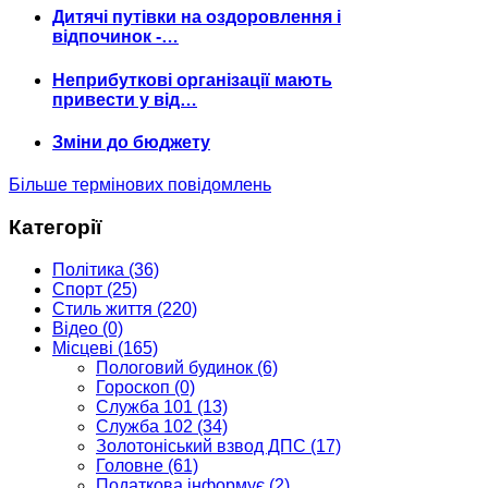
Дитячі путівки на оздоровлення і
відпочинок -…
Неприбуткові організації мають
привести у від…
Зміни до бюджету
Більше термінових повідомлень
Категорії
Політика
(36)
Спорт
(25)
Стиль життя
(220)
Відео
(0)
Місцеві
(165)
Пологовий будинок
(6)
Гороскоп
(0)
Служба 101
(13)
Служба 102
(34)
Золотоніський взвод ДПС
(17)
Головне
(61)
Податкова інформує
(2)