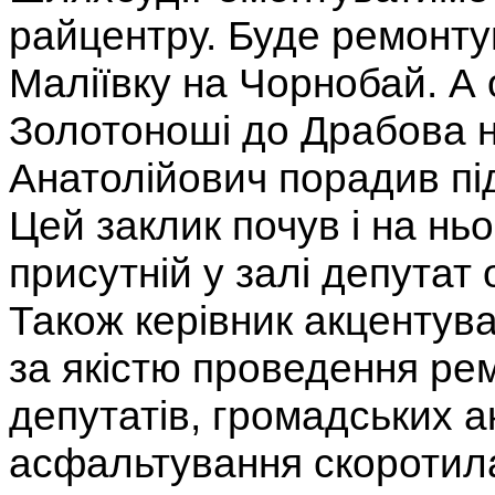
райцентру. Буде ремонт
Маліївку на Чорнобай. А 
Золотоноші до Драбова н
Анатолійович порадив під
Цей заклик почув і на ньо
присутній у залі депутат
Також керівник акцентув
за якістю проведення ремо
депутатів, громадських ак
асфальтування скоротилас