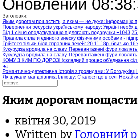
Оновлений 08:38:
Заголовки:
Яким дорогам пощастить, а яким — не дуже
: Інформацію п
Повернення ресурсів українському народу
: Україні необх
Від 1 січня оподаткуванню підлягають подарунки +1043,25 
Правила сплати єдиного внеску фізичними особами - підп
Грійтеся тільки біля справних печей
: 20.11.18р. близько 16
Кукурудза вродила на славу. Перевантажені фури ловлять
Кукурудза вродила на славу. Перевантажені фури ловлять
КОМУ З КИМ ПО ДОРОЗІ (складний процес об’єднання сіл 
ча
Романтично-детективна історія з трояндами
: У Богодухівц
Як шукали мандрівника Іллюшу
: Сталося це в селі Нехайк
Яким дорогам пощастит
квітня 30, 2019
Written by
Головний р