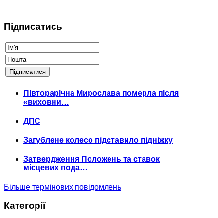
Підписатись
Півторарічна Мирослава померла після
«виховни…
ДПС
Загублене колесо підставило підніжку
Затвердження Положень та ставок
місцевих пода…
Більше термінових повідомлень
Категорії