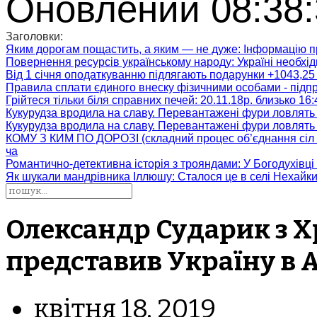
Оновлений 08:38:
Заголовки:
Яким дорогам пощастить, а яким — не дуже
: Інформацію п
Повернення ресурсів українському народу
: Україні необх
Від 1 січня оподаткуванню підлягають подарунки +1043,25 
Правила сплати єдиного внеску фізичними особами - підп
Грійтеся тільки біля справних печей
: 20.11.18р. близько 16
Кукурудза вродила на славу. Перевантажені фури ловлять
Кукурудза вродила на славу. Перевантажені фури ловлять
КОМУ З КИМ ПО ДОРОЗІ (складний процес об’єднання сіл 
ча
Романтично-детективна історія з трояндами
: У Богодухівц
Як шукали мандрівника Іллюшу
: Сталося це в селі Нехайк
Олександр Сударик з Х
представив Україну в 
квітня 18, 2019