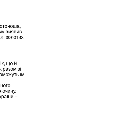
лотоноша,
му виявив
», золотих
к, що й
 разом зі
поможуть їм
сного
лочину.
країни –