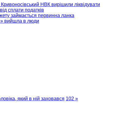
 і Кривоносівський НВК вирішили ліквідувати
 від сплати податків
джету займається первинна ланка
і» вийшла в люди
ловіка, який в ній заховався
102 »