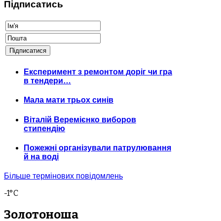
Підписатись
Експеримент з ремонтом доріг чи гра
в тендери…
Мала мати трьох синів
Віталій Веремієнко виборов
стипендію
Пожежні організували патрулювання
й на воді
Більше термінових повідомлень
-1°C
Золотоноша