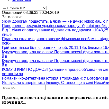
Оновлений 08:38:33 30.04.2019
Заголовки:
Яким дорогам пощастить, а яким — не дуже
: Інформацію п
Повернення ресурсів українському народу
: Україні необх
Від 1 січня оподаткуванню підлягають подарунки +1043,25 
лише
Правила сплати єдиного внеску фізичними особами - підп
осіб-
Грійтеся тільки біля справних печей
: 20.11.18р. близько 16
Кукурудза вродила на славу. Перевантажені фури ловлять
й в
Кукурудза вродила на славу. Перевантажені фури ловлять
й в
КОМУ З КИМ ПО ДОРОЗІ (складний процес об’єднання сіл 
останнім ча
Романтично-детективна історія з трояндами
: У Богодухівц
Як шукали мандрівника Іллюшу
: Сталося це в селі Нехайк
Правда, що злочинці завжди повертаються на міс
злочинця…