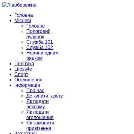
Головна
Місцеві
Головне
Пологовий
будинок
Служба 101
Служба 102
Новини одним
рядком
Політика
Lifestyle
Спорт
Оголошення
Інформація
Про нас
Де купити газету
Як подати
рекламу
Як подати
оголошення
Як замовити
привітання
Зв'язатись