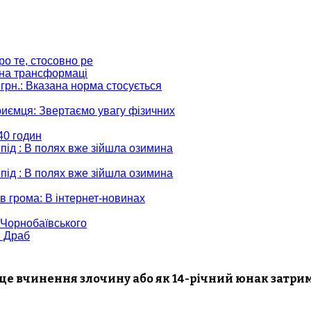
ро те, стосовно ре
ідна трансформаці
грн.
: Вказана норма стосується
риємця
: Звертаємо увагу фізичних
:40 годин
 під
: В полях вже зійшла озимина
 під
: В полях вже зійшла озимина
в грома
: В інтернет-новинах
і Чорнобаївського
и Драб
це вчинення злочину або як 14-річний юнак затри