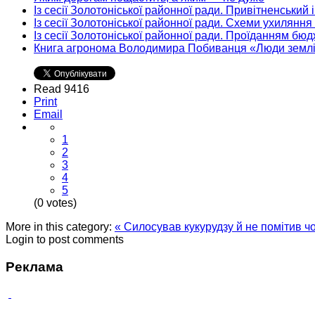
Із сесії Золотоніської районної ради. Привітненський
Із сесії Золотоніської районної ради. Схеми ухиляння
Із сесії Золотоніської районної ради. Проїданням бю
Книга агронома Володимира Побиванця «Люди земл
Read 9416
Print
Email
1
2
3
4
5
(0 votes)
More in this category:
« Силосував кукурудзу й не помітив чо
Login to post comments
Реклама