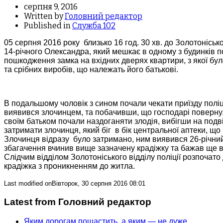
серпня 9, 2016
Written by
Головний редактор
Published in
Служба 102
05 серпня 2016 року близько 16 год. 30 хв. до Золотоніськ
14-річного Олександра, який мешкає в одному з будинків 
пошкодження замка на вхідних дверях квартири, з якої б
та срібних виробів, що належать його батькові.
В подальшому чоловік з сином почали чекати приїзду полі
виявився злочинцем, та побачивши, що господарі повернули
своїм батьком почали наздоганяти злодія, вибігши на подві
затримати злочинця, який біг в бік центральної аптеки, щ
Злочинця відразу було затримано, ним виявився 26-річн
збагачення вчинив вище зазначену крадіжку та бажав ще ви
Слідчим відділом Золотоніського відділу поліції розпочато 
крадіжка з проникненням до житла.
Last modified onВівторок, 30 серпня 2016 08:01
Latest from Головний редактор
Яким дорогам пощастить, а яким — не дуже