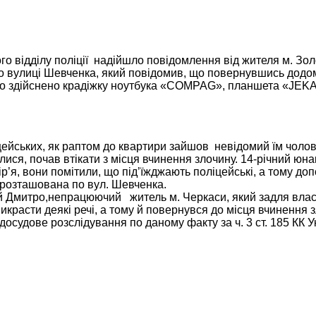
ого відділу поліції надійшло повідомлення від жителя м. Зо
по вулиці Шевченка, який повідомив, що повернувшись додо
уло здійснено крадіжку ноутбука «СOMPAG», планшета «JEKA
цейських, як раптом до квартири зайшов невідомий їм чолові
ся, почав втікати з місця вчинення злочину. 14-річний юнак
р’я, вони помітили, що під’їжджають поліцейські, а тому до
о розташована по вул. Шевченка.
ий Дмитро,непрацюючий житель м. Черкаси, який задля вла
красти деякі речі, а тому й повернувся до місця вчинення з
досудове розслідування по даному факту за ч. 3 ст. 185 КК У