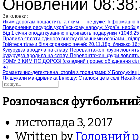
Оновлений 08:38:
Заголовки:
Яким дорогам пощастить, а яким — не дуже
: Інформацію п
Повернення ресурсів українському народу
: Україні необх
Від 1 січня оподаткуванню підлягають подарунки +1043,25 
Правила сплати єдиного внеску фізичними особами - підп
Грійтеся тільки біля справних печей
: 20.11.18р. близько 16
Кукурудза вродила на славу. Перевантажені фури ловлять
Кукурудза вродила на славу. Перевантажені фури ловлять
КОМУ З КИМ ПО ДОРОЗІ (складний процес об’єднання сіл 
ча
Романтично-детективна історія з трояндами
: У Богодухівц
Як шукали мандрівника Іллюшу
: Сталося це в селі Нехайк
Розпочався футбольни
листопада 3, 2017
Written by
Головний р