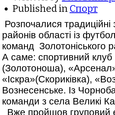
Published in
Спорт
Розпочалися традиційні 
районів області із футбол
команд Золотоніського р
А саме: спортивний клуб
(Золотоноша), «Арсенал» 
«Іскра»(Скориківка), «В
Вознесенське. Із Чорноб
команди з села Великі Ка
Вже пройшов груповий е