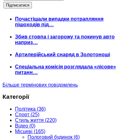
Почастішали випадки потрапляння
пішоходів під…
Збив стовпа і загорожу та покинув авто
наприз…
Артилерійський снаряд в Золотоноші
Спеціальна комісія розглядала «лісове»
питанн…
Більше термінових повідомлень
Категорії
Політика
(36)
Спорт
(25)
Стиль життя
(220)
Відео
(0)
Місцеві
(165)
Пологовий будинок
(6)