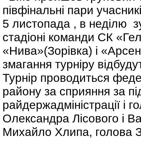
півфінальні пари учасникі
5 листопада , в неділю з
стадіоні команди СК «Ге
«Нива»(Зорівка) і «Арсен
змагання турніру відбуду
Турнір проводиться феде
району за сприяння за пі
райдержадміністрації і г
Олександра Лісового і В
Михайло Хлипа, голова З