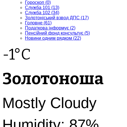
Гороскоп
(0)
Служба 101
(13)
Служба 102
(34)
Золотоніський взвод ДПС
(17)
Головне
(61)
Податкова інформує
(2)
Пенсійний фонд консультує
(5)
Новини одним рядком
(22)
-1°C
Золотоноша
Mostly Cloudy
Humidity: 87%