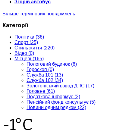
Згорів автобус
Більше термінових повідомлень
Категорії
Політика
(36)
Спорт
(25)
Стиль життя
(220)
Відео
(0)
Місцеві
(165)
Пологовий будинок
(6)
Гороскоп
(0)
Служба 101
(13)
Служба 102
(34)
Золотоніський взвод ДПС
(17)
Головне
(61)
Податкова інформує
(2)
Пенсійний фонд консультує
(5)
Новини одним рядком
(22)
-1°C