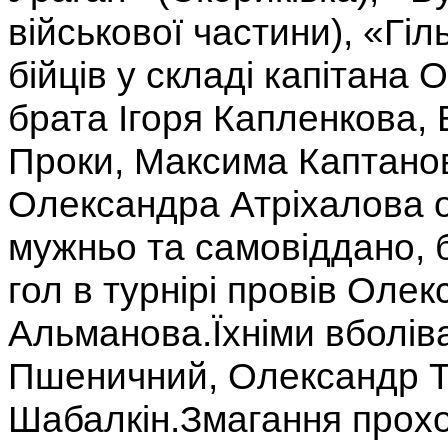
військової частини), «Гі
бійців у складі капітана
брата Ігоря Капленкова
Проки, Максима Каптанов
Олександра Атріхалова о
мужньо та самовіддано, 
гол в турнірі провів Олек
Альманова.Їхніми вболі
Пшеничний, Олександр Тіт
Шабалкін.Змагання прохо