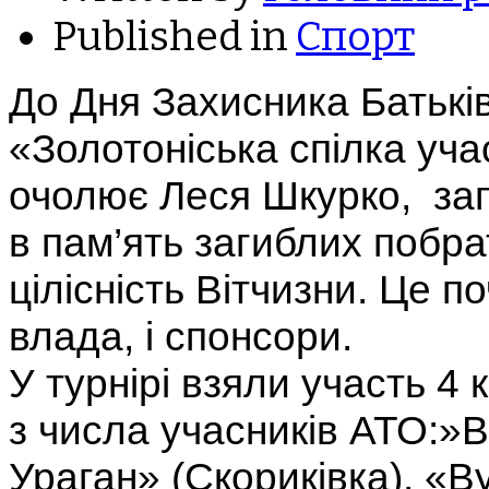
Published in
Спорт
До Дня Захисника Батькі
«Золотоніська спілка уча
очолює Леся Шкурко, зап
в пам’ять загиблих побрат
цілісність Вітчизни. Це п
влада, і спонсори.
У турнірі взяли участь 4
з числа учасників АТО:»
Ураган» (Скориківка), «В