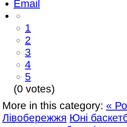
Email
1
2
3
4
5
(0 votes)
More in this category:
« Р
Лівобережжя
Юні баскет