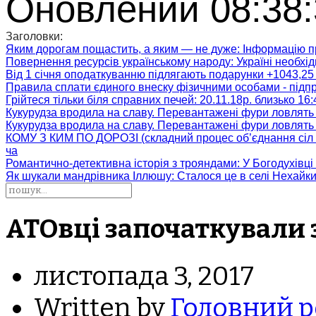
Оновлений 08:38:
Заголовки:
Яким дорогам пощастить, а яким — не дуже
: Інформацію п
Повернення ресурсів українському народу
: Україні необх
Від 1 січня оподаткуванню підлягають подарунки +1043,25 
Правила сплати єдиного внеску фізичними особами - підп
Грійтеся тільки біля справних печей
: 20.11.18р. близько 16
Кукурудза вродила на славу. Перевантажені фури ловлять
Кукурудза вродила на славу. Перевантажені фури ловлять
КОМУ З КИМ ПО ДОРОЗІ (складний процес об’єднання сіл 
ча
Романтично-детективна історія з трояндами
: У Богодухівц
Як шукали мандрівника Іллюшу
: Сталося це в селі Нехайк
АТОвці започаткували 
листопада 3, 2017
Written by
Головний р