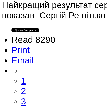
Найкращий результат сер
показав Сергій Решітько
Read 8290
Print
Email
1
2
3