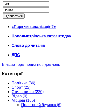
«Парк чи каналізація?»
Новодмитрівська «атлантида»
Слово до читачів
ДПС
Більше термінових повідомлень
Категорії
Політика
(36)
Спорт
(25)
Стиль життя
(220)
Відео
(0)
Місцеві
(165)
Пологовий будинок
(6)