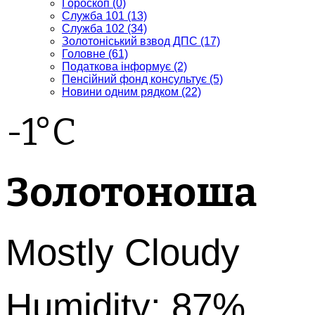
Гороскоп
(0)
Служба 101
(13)
Служба 102
(34)
Золотоніський взвод ДПС
(17)
Головне
(61)
Податкова інформує
(2)
Пенсійний фонд консультує
(5)
Новини одним рядком
(22)
-1°C
Золотоноша
Mostly Cloudy
Humidity: 87%