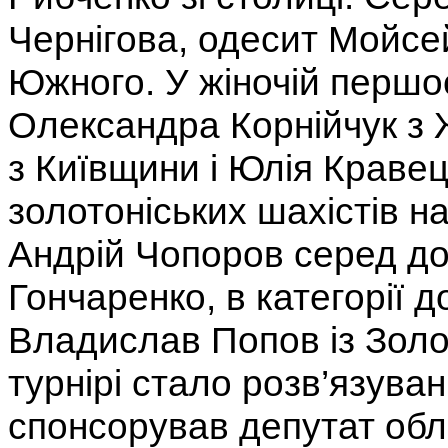
Чернігова, одесит Мойсе
Южного. У жіночій першо
Олександра Корнійчук з
з Київщини і Юлія Кравець
золотоніських шахістів 
Андрій Чопоров серед до
Гончаренко, в категорії 
Владислав Попов із Зол
турнірі стало розв’язува
спонсорував депутат обл