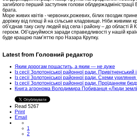
загиблого перший заступник голови облдержадміністрації В
брата.
Море живих квітів - червоних,рожевих, білих гвоздик при
доріжку від площі й на сільське кладовище. Ніби живими к
об’єднав таку силу людей від села і району – до області й
героєм. Об’єднуймося заради справедливості у нашій кра
буде кращою пам’яттю про Назара Крупку.
Latest from Головний редактор
Яким дорогам пощастить, а яким — не дуже
Із сесії Золотоніської районної ради. Привітненський
Із сесії Золотоніської районної ради. Схеми ухиляння
Із сесії Золотоніської районної ради. Проїданням бю
Книга агронома Володимира Побиванця «Люди земл
Read 5267
Print
Email
1
2