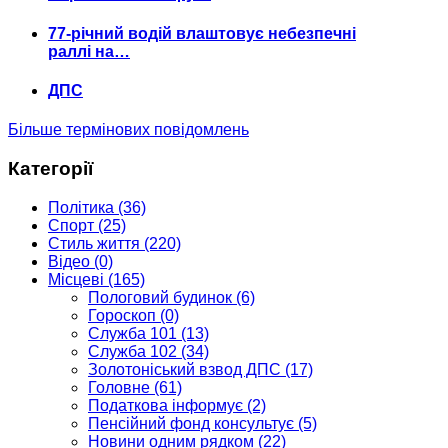
77-річний водій влаштовує небезпечні
раллі на…
ДПС
Більше термінових повідомлень
Категорії
Політика
(36)
Спорт
(25)
Стиль життя
(220)
Відео
(0)
Місцеві
(165)
Пологовий будинок
(6)
Гороскоп
(0)
Служба 101
(13)
Служба 102
(34)
Золотоніський взвод ДПС
(17)
Головне
(61)
Податкова інформує
(2)
Пенсійний фонд консультує
(5)
Новини одним рядком
(22)