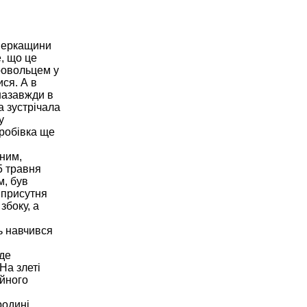
 Черкащини
, що це
ровольцем у
ися. А в
назавжди в
а зустрічала
у
робівка ще
тним,
5 травня
м, був
 присутня
збоку, а
ь навчився
 де
На злеті
ійного
родині