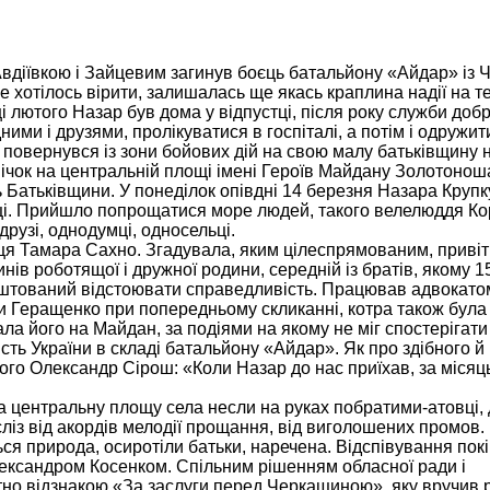
 Авдіївкою і Зайцевим загинув боєць батальйону «Айдар» із
е хотілось вірити, залишалась ще якась краплина надії на те
 лютого Назар був дома у відпустці, після року служби доб
ими і друзями, пролікуватися в госпіталі, а потім і одружит
 повернувся із зони бойових дій на свою малу батьківщину 
 свічок на центральній площі імені Героїв Майдану Золотонош
ь Батьківщини. У понеділок опівдні 14 березня Назара Крупк
вці. Прийшло попрощатися море людей, такого велелюддя Ко
друзі, однодумці, односельці.
ниця Тамара Сахно. Згадувала, яким цілеспрямованим, приві
нів роботящої і дружної родини, середній із братів, якому 1
лаштований відстоювати справедливість. Працював адвокато
и Геращенко при попередньому скликанні, котра також була
а його на Майдан, за подіями на якому не міг спостерігати 
сть України в складі батальйону «Айдар». Як про здібного й
ого Олександр Сірош: «Коли Назар до нас приїхав, за місяц
на центральну площу села несли на руках побратими-атовці,
із від акордів мелодії прощання, від виголошених промов. 
ся природа, осиротіли батьки, наречена. Відспівування пок
ександром Косенком. Спільним рішенням обласної ради і
но відзнакою «За заслуги перед Черкащиною», яку вручив 