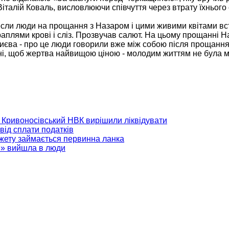
італій Коваль, висловлюючи співчуття через втрату їхнього 
несли люди на прощання з Назаром і цими живими квітами в
раплями крові і сліз. Прозвучав салют. На цьому прощанні Н
 Києва - про це люди говорили вже між собою після прощання
їні, щоб жертва найвищою ціною - молодим життям не була 
 і Кривоносівський НВК вирішили ліквідувати
 від сплати податків
джету займається первинна ланка
і» вийшла в люди