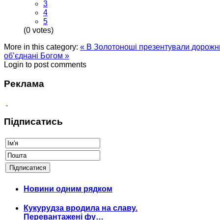
3
4
5
(0 votes)
More in this category:
« В Золотоноші презентували дорожн
об’єднані Богом »
Login to post comments
Реклама
Підписатись
Новини одним рядком
Кукурудза вродила на славу.
Перевантажені фу…