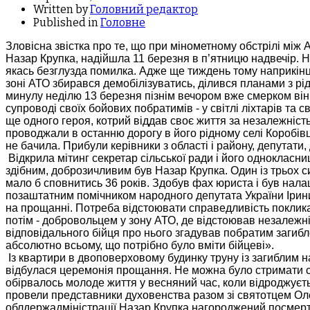
Written by
Головний редактор
Published in
Головне
Зловісна звістка про те, що при мінометному обстрілі між
Назар Крупка, надійшла 11 березня в п’ятницю надвечір. Н
якась безглузда помилка. Адже ще тиждень тому наприкінці
зоні АТО збирався демобілізуватись, ділився планами з рідн
минулу неділю 13 березня пізнім вечором вже смерком він
супроводі своїх бойових побратимів - у світлі ліхтарів та
ще одного героя, котрий віддав своє життя за незалежніст
проводжали в останню дорогу в його рідному селі Коробі
не бачила. Прибули керівники з області і району, депутати, 
Відкрила мітинг секретар сільської ради і його одноклас
здібним, доброзичливим був Назар Крупка. Один із трьох си
мало б сповнитись 36 років. Здобув фах юриста і був на
позаштатним помічником народного депутата України Ірин
на прощанні. Потреба відстоювати справедливість покликал
потім - добровольцем у зону АТО, де відстоював незалежні
відповідального бійця про нього згадував побратим загибл
абсолютно всьому, що потрібно було вміти бійцеві».
Із квартири в двоповерховому будинку труну із загиблим 
відбулася церемонія прощання. Не можна було стримати сл
обірвалось молоде життя у весняний час, коли відроджуєть
провели представники духовенства разом зі святотцем Ол
облдержадміністрації Назар Крупка нагороджений посмерт