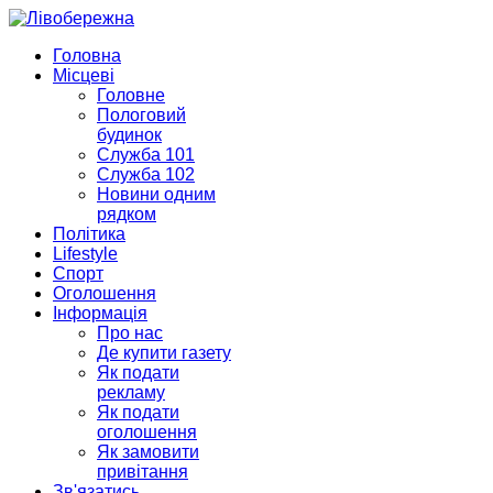
Головна
Місцеві
Головне
Пологовий
будинок
Служба 101
Служба 102
Новини одним
рядком
Політика
Lifestyle
Спорт
Оголошення
Інформація
Про нас
Де купити газету
Як подати
рекламу
Як подати
оголошення
Як замовити
привітання
Зв'язатись