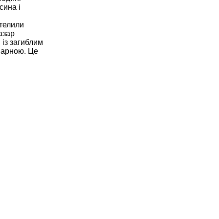
сина і
стелили
азар
 із загиблим
марною. Це