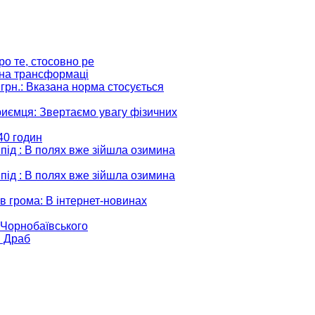
ро те, стосовно ре
ідна трансформаці
грн.
: Вказана норма стосується
риємця
: Звертаємо увагу фізичних
:40 годин
 під
: В полях вже зійшла озимина
 під
: В полях вже зійшла озимина
в грома
: В інтернет-новинах
і Чорнобаївського
и Драб