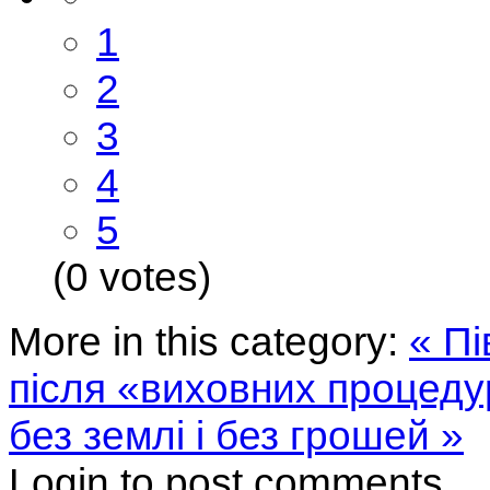
1
2
3
4
5
(0 votes)
More in this category:
« П
після «виховних процеду
без землі і без грошей »
Login to post comments