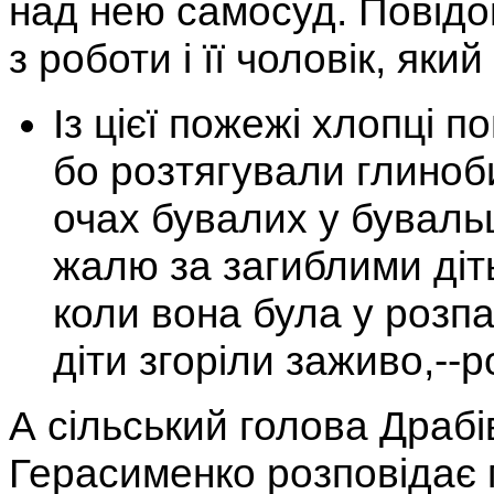
над нею самосуд. Повід
з роботи і її чоловік, яки
Із цієї пожежі хлопці п
бо розтягували глиноби
очах бувалих у буваль
жалю за загиблими діт
коли вона була у розпал
діти згоріли заживо,--
А сільський голова Драб
Герасименко розповідає 