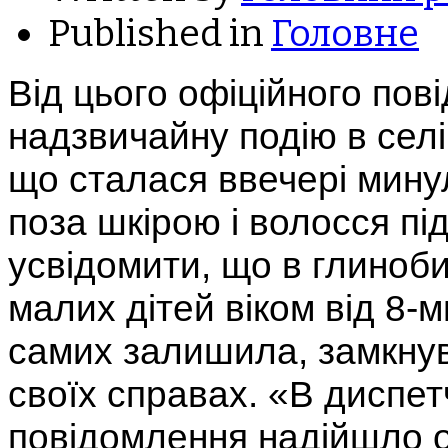
Published in
Головне
Від цього офіційного пов
надзвичайну подію в селі
що сталася ввечері минул
поза шкірою і волосся пі
усвідомити, що в глиноби
малих дітей віком від 8-м
самих залишила, замкнув
своїх справах. «В диспе
повідомлення надійшло о