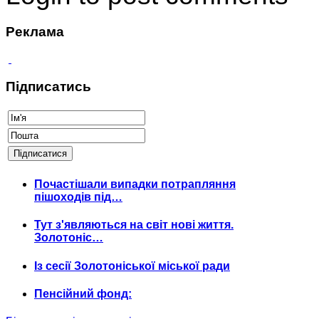
Реклама
Підписатись
Почастішали випадки потрапляння
пішоходів під…
Тут з'являються на світ нові життя.
Золотоніс…
Із сесії Золотоніської міської ради
Пенсійний фонд: