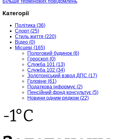
Більше термінових повідомлень
Категорії
Політика
(36)
Спорт
(25)
Стиль життя
(220)
Відео
(0)
Місцеві
(165)
Пологовий будинок
(6)
Гороскоп
(0)
Служба 101
(13)
Служба 102
(34)
Золотоніський взвод ДПС
(17)
Головне
(61)
Податкова інформує
(2)
Пенсійний фонд консультує
(5)
Новини одним рядком
(22)
-1°C