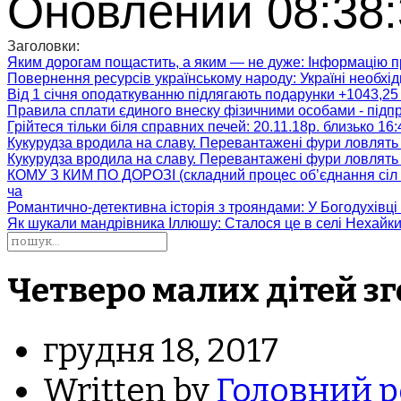
Оновлений 08:38:
Заголовки:
Яким дорогам пощастить, а яким — не дуже
: Інформацію п
Повернення ресурсів українському народу
: Україні необх
Від 1 січня оподаткуванню підлягають подарунки +1043,25 
Правила сплати єдиного внеску фізичними особами - підп
Грійтеся тільки біля справних печей
: 20.11.18р. близько 16
Кукурудза вродила на славу. Перевантажені фури ловлять
Кукурудза вродила на славу. Перевантажені фури ловлять
КОМУ З КИМ ПО ДОРОЗІ (складний процес об’єднання сіл 
ча
Романтично-детективна історія з трояндами
: У Богодухівц
Як шукали мандрівника Іллюшу
: Сталося це в селі Нехайк
Четверо малих дітей зг
грудня 18, 2017
Written by
Головний р