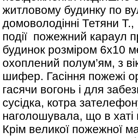
житловому будинку по вул
домоволодінні Тетяни Т.
події пожежний караул п
будинок розміром 6х10 м
охоплений полум’ям, з ві
шифер. Гасіння пожежі о
гасячи вогонь і для забе
сусідка, котра зателефо
наголошувала, що в хаті 
Крім великої пожежної 