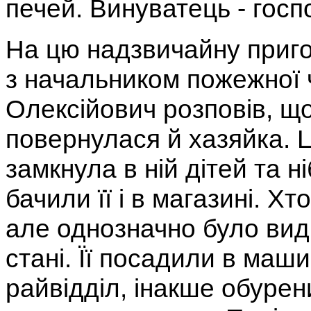
печей. Винуватець - госп
На цю надзвичайну приго
з начальником пожежної
Олексійович розповів, що
повернулася й хазяйка. Ц
замкнула в ній дітей та н
бачили її і в магазині. Хт
але однозначно було вид
стані. Її посадили в маши
райвідділ, інакше обуре