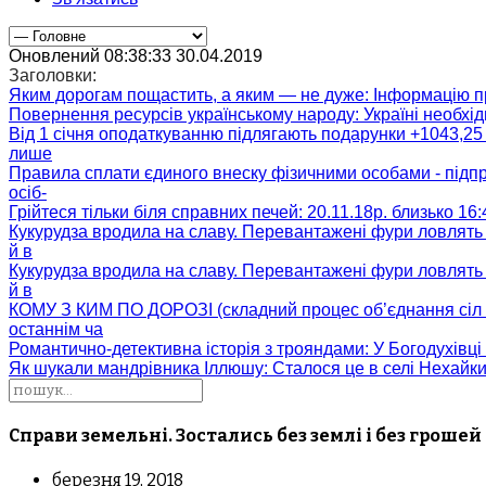
Оновлений 08:38:33 30.04.2019
Заголовки:
Яким дорогам пощастить, а яким — не дуже
: Інформацію п
Повернення ресурсів українському народу
: Україні необх
Від 1 січня оподаткуванню підлягають подарунки +1043,25 
лише
Правила сплати єдиного внеску фізичними особами - підп
осіб-
Грійтеся тільки біля справних печей
: 20.11.18р. близько 16
Кукурудза вродила на славу. Перевантажені фури ловлять
й в
Кукурудза вродила на славу. Перевантажені фури ловлять
й в
КОМУ З КИМ ПО ДОРОЗІ (складний процес об’єднання сіл 
останнім ча
Романтично-детективна історія з трояндами
: У Богодухівц
Як шукали мандрівника Іллюшу
: Сталося це в селі Нехайк
Справи земельні. Зостались без землі і без грошей
березня 19, 2018