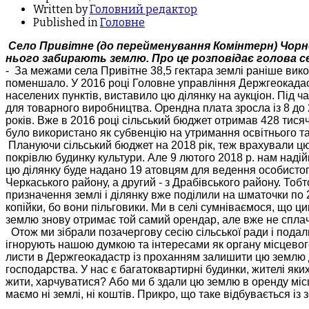
Written by
Головний редактор
Published in
Головне
Село Привітне (до перейменування Комінтерн) Чорн
нього забирають землю. Про це розповідає голова с
- За межами села Привітне 38,5 гектара землі раніше вико
поменшало. У 2016 році Головне управління Держгеокадас
населених пунктів, виставило цю ділянку на аукціон. Під ч
для товарного виробництва. Орендна плата зросла із 8 до
років. Вже в 2016 році сільський бюджет отримав 428 тися
було використано як субвенцію на утримання освітнього та
Плануючи сільський бюджет на 2018 рік, теж врахували цю 
покрівлю будинку культури. Але 9 лютого 2018 р. нам наді
цю ділянку буде надано 19 атовцям для ведення особистого 
Черкаського району, а другий - з Драбівського району. Тоб
призначення землі і ділянку вже поділили на шматочки по 
копійки, бо вони пільговики. Ми в селі сумніваємося, що 
землю знову отримає той самий орендар, але вже не сплач
Отож ми зібрали позачергову сесію сільської ради і пода
ігнорують нашою думкою та інтересами як органу місцев
листи в Держгеокадастр із проханням залишити цю землю 
господарства. У нас є багатоквартирні будинки, жителі яки
жити, харчуватися? Або ми б здали цю землю в оренду міс
маємо ні землі, ні коштів. Прикро, що таке відбувається із з