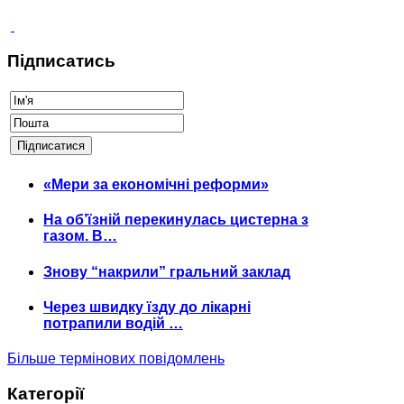
Підписатись
«Мери за економічні реформи»
На об’їзній перекинулась цистерна з
газом. В…
Знову “накрили” гральний заклад
Через швидку їзду до лікарні
потрапили водій …
Більше термінових повідомлень
Категорії