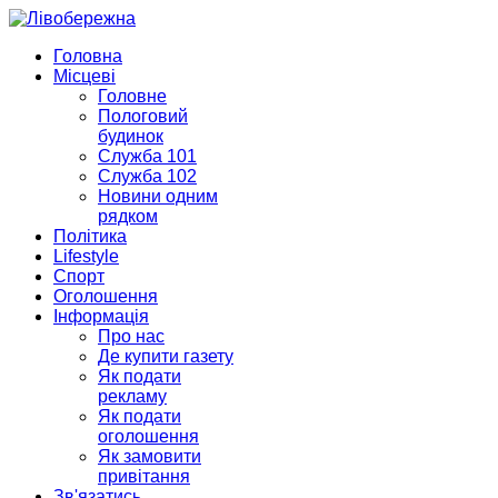
Головна
Місцеві
Головне
Пологовий
будинок
Служба 101
Служба 102
Новини одним
рядком
Політика
Lifestyle
Спорт
Оголошення
Інформація
Про нас
Де купити газету
Як подати
рекламу
Як подати
оголошення
Як замовити
привітання
Зв'язатись