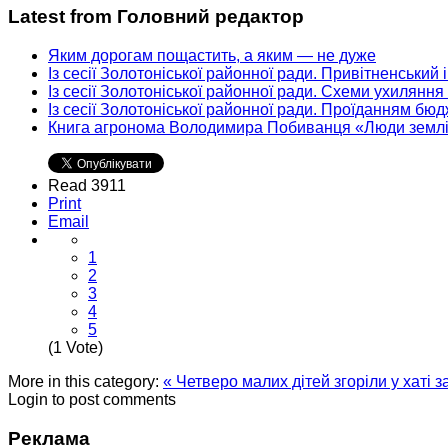
Latest from Головний редактор
Яким дорогам пощастить, а яким — не дуже
Із сесії Золотоніської районної ради. Привітненський
Із сесії Золотоніської районної ради. Схеми ухиляння
Із сесії Золотоніської районної ради. Проїданням бю
Книга агронома Володимира Побиванця «Люди земл
Read 3911
Print
Email
1
2
3
4
5
(1 Vote)
More in this category:
« Четверо малих дітей згоріли у хаті 
Login to post comments
Реклама