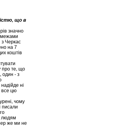
істю, що в
орів значно
а межами
і з Черкас
ено на 7
цих коштів
нтувати
 про те, що
 один - з
о
 надійде ні
а все цю
урені, чому
і писали
го
о людям
пер же ми не