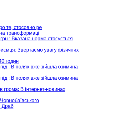
ро те, стосовно ре
ідна трансформаці
грн.
: Вказана норма стосується
риємця
: Звертаємо увагу фізичних
:40 годин
 під
: В полях вже зійшла озимина
 під
: В полях вже зійшла озимина
в грома
: В інтернет-новинах
і Чорнобаївського
и Драб