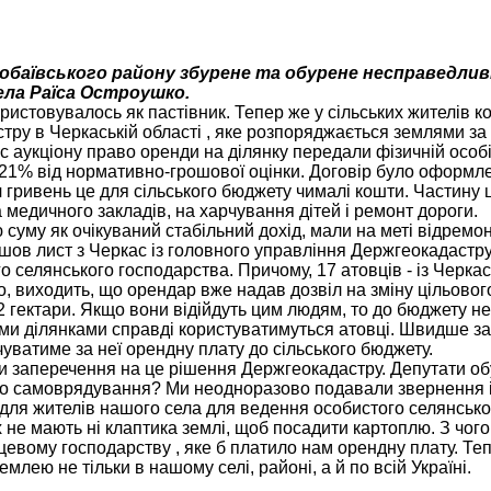
обаївського району збурене та обурене несправедлив
ела Раїса Остроушко.
ристовувалось як пастівник. Тепер же у сільських жителів к
тру в Черкаській області , яке розпоряджається землями з
ас аукціону право оренди на ділянку передали фізичній особ
 21% від нормативно-грошової оцінки. Договір було оформл
ч гривень це для сільського бюджету чималі кошти. Частину 
 медичного закладів, на харчування дітей і ремонт дороги.
суму як очікуваний стабільний дохід, мали на меті відремо
йшов лист з Черкас із головного управління Держгеокадастру
селянського господарства. Причому, 17 атовців - із Черкас,
то, виходить, що орендар вже надав дозвіл на зміну цільовог
2 гектари. Якщо вони відійдуть цим людям, то до бюджету не
цими ділянками справді користуватимуться атовці. Швидше з
уватиме за неї орендну плату до сільського бюджету.
ли заперечення на це рішення Держгеокадастру. Депутати об
ого самоврядування? Ми неодноразово подавали звернення 
для жителів нашого села для ведення особистого селянсько
х не мають ні клаптика землі, щоб посадити картоплю. З чог
цевому господарству , яке б платило нам орендну плату. Те
емлею не тільки в нашому селі, районі, а й по всій Україні.