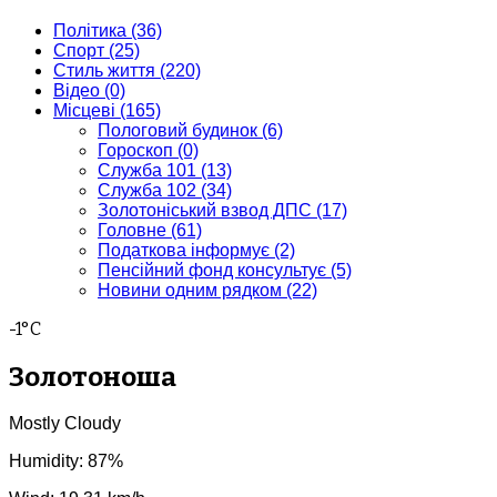
Політика
(36)
Спорт
(25)
Стиль життя
(220)
Відео
(0)
Місцеві
(165)
Пологовий будинок
(6)
Гороскоп
(0)
Служба 101
(13)
Служба 102
(34)
Золотоніський взвод ДПС
(17)
Головне
(61)
Податкова інформує
(2)
Пенсійний фонд консультує
(5)
Новини одним рядком
(22)
-1°C
Золотоноша
Mostly Cloudy
Humidity: 87%