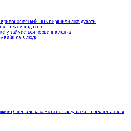
 і Кривоносівський НВК вирішили ліквідувати
 від сплати податків
джету займається первинна ланка
і» вийшла в люди
заживо
Спеціальна комісія розглядала «лісове» питання »