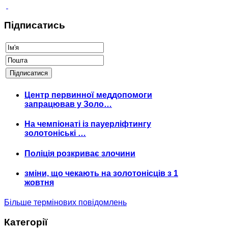
Підписатись
Центр первинної меддопомоги
запрацював у Золо…
На чемпіонаті із пауерліфтингу
золотоніські …
Поліція розкриває злочини
зміни, що чекають на золотонісців з 1
жовтня
Більше термінових повідомлень
Категорії