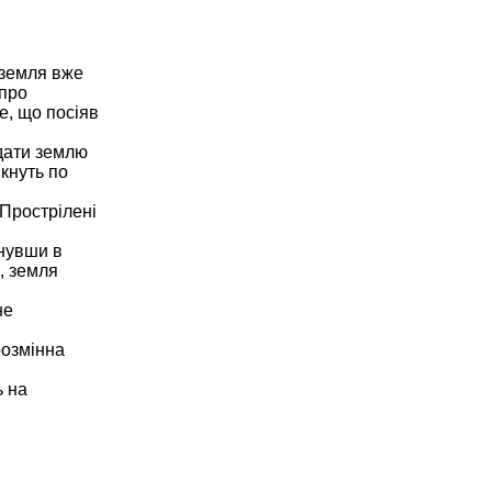
 земля вже
 про
е, що посіяв
одати землю
икнуть по
 Прострілені
инувши в
, земля
не
розмінна
ь на