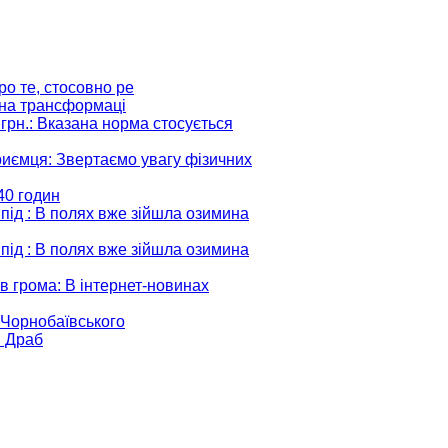
ро те, стосовно ре
ідна трансформаці
грн.
: Вказана норма стосується
риємця
: Звертаємо увагу фізичних
:40 годин
 під
: В полях вже зійшла озимина
 під
: В полях вже зійшла озимина
в грома
: В інтернет-новинах
і Чорнобаївського
и Драб