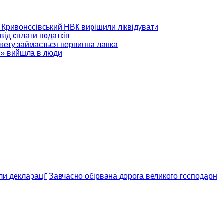
 і Кривоносівський НВК вирішили ліквідувати
 від сплати податків
джету займається первинна ланка
і» вийшла в люди
ли декларації
Завчасно обірвана дорога великого господарн