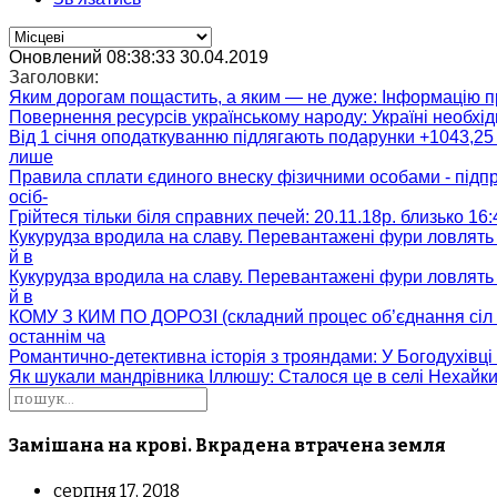
Оновлений 08:38:33 30.04.2019
Заголовки:
Яким дорогам пощастить, а яким — не дуже
: Інформацію п
Повернення ресурсів українському народу
: Україні необх
Від 1 січня оподаткуванню підлягають подарунки +1043,25 
лише
Правила сплати єдиного внеску фізичними особами - підп
осіб-
Грійтеся тільки біля справних печей
: 20.11.18р. близько 16
Кукурудза вродила на славу. Перевантажені фури ловлять
й в
Кукурудза вродила на славу. Перевантажені фури ловлять
й в
КОМУ З КИМ ПО ДОРОЗІ (складний процес об’єднання сіл 
останнім ча
Романтично-детективна історія з трояндами
: У Богодухівц
Як шукали мандрівника Іллюшу
: Сталося це в селі Нехайк
Замішана на крові. Вкрадена втрачена земля
серпня 17, 2018