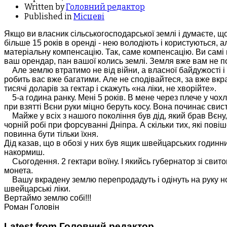
Written by
Головний редактор
Published in
Місцеві
Якщо ви власник сільськогосподарської землі і думаєте, 
більше 15 років в оренді - нею володіють і користуються, а
матеріальну компенсацію. Так, саме компенсацію. Ви самі в
ваш орендар, пан вашої колись землі. Земля вже вам не п
Але землю втратимо не від війни, а власної байдужості і
робить вас вже багатими. Але не сподівайтеся, за вже вкра
тисячі доларів за гектар і скажуть «на ліки, не хворійте».
5-а година ранку. Мені 5 років. В мене через плече у чохлі
при взятті Вєни руки міцно беруть косу. Вона починає свист
Майже у всіх з нашого покоління був дід, який брав Вєну,
чорній робі при форсуванні Дніпра. А скільки тих, які пов
повинна бути тільки їхня.
Дід казав, що в обозі у них був ящик швейцарських годинникі
накормиш.
Сьогодення. 2 гектари воїну. І якийсь губернатор зі свитою
монета.
Вашу вкрадену землю перепродадуть і одінуть на руку нов
швейцарські ліки.
Вертаймо землю собі!!!
Роман Головін
Latest from Головний редактор