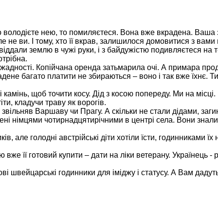
що володієте нею, то помиляєтеся. Вона вже вкрадена. Ваша
ле не ви. І тому, хто її вкрав, залишилося домовитися з вами
іддали землю в чужі руки, і з байдужістю подивляєтеся на т
отрібна.
 жадності. Копійчана оренда затьмарила очі. А примара пр
дене багато платити не збираються – воно і так вже їхнє. Т
 камінь, щоб точити косу. Дід з косою попереду. Ми на місці.
іти, кладучи траву як ворогів.
 звільняв Варшаву чи Прагу. А скільки не стали дідами, заг
ішені німцями чотирнадцятирічними в центрі села. Вони знали
в, але голодні австрійські діти хотіли їсти, годинниками їх 
 вже її готовий купити – дати на ліки ветерану. Українець - 
і швейцарські годинники для іміджу і статусу. А Вам дадут