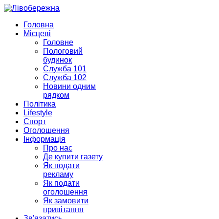
Головна
Місцеві
Головне
Пологовий
будинок
Служба 101
Служба 102
Новини одним
рядком
Політика
Lifestyle
Спорт
Оголошення
Інформація
Про нас
Де купити газету
Як подати
рекламу
Як подати
оголошення
Як замовити
привітання
Зв'язатись