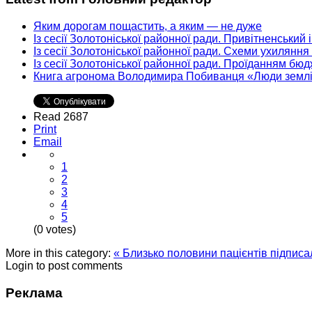
Яким дорогам пощастить, а яким — не дуже
Із сесії Золотоніської районної ради. Привітненський
Із сесії Золотоніської районної ради. Схеми ухиляння
Із сесії Золотоніської районної ради. Проїданням бю
Книга агронома Володимира Побиванця «Люди земл
Read 2687
Print
Email
1
2
3
4
5
(0 votes)
More in this category:
« Близько половини пацієнтів підписа
Login to post comments
Реклама