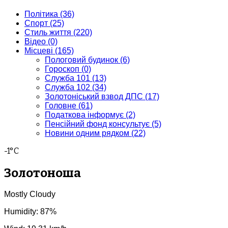
Політика
(36)
Спорт
(25)
Стиль життя
(220)
Відео
(0)
Місцеві
(165)
Пологовий будинок
(6)
Гороскоп
(0)
Служба 101
(13)
Служба 102
(34)
Золотоніський взвод ДПС
(17)
Головне
(61)
Податкова інформує
(2)
Пенсійний фонд консультує
(5)
Новини одним рядком
(22)
-1°C
Золотоноша
Mostly Cloudy
Humidity: 87%