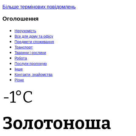
Більше термінових повідомлень
Оголошення
Нерухомість
Все для дому та офісу
Предмети споживання
Транспорт
Тварини і рослини
Робота
Послуги пропоную
Інше
Контакти, знайомства
Різне
-1°C
Золотоноша