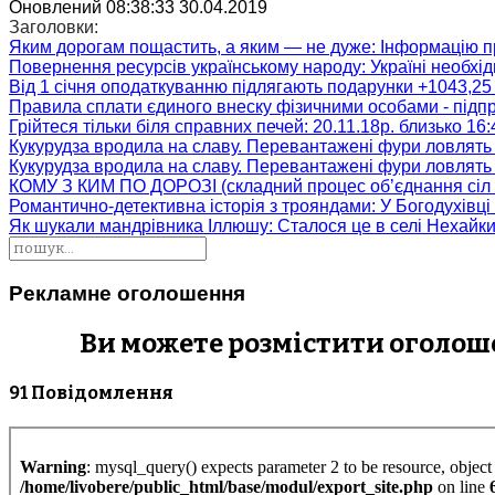
Оновлений 08:38:33 30.04.2019
Заголовки:
Яким дорогам пощастить, а яким — не дуже
: Інформацію п
Повернення ресурсів українському народу
: Україні необх
Від 1 січня оподаткуванню підлягають подарунки +1043,25 
Правила сплати єдиного внеску фізичними особами - підп
Грійтеся тільки біля справних печей
: 20.11.18р. близько 16
Кукурудза вродила на славу. Перевантажені фури ловлять
Кукурудза вродила на славу. Перевантажені фури ловлять
КОМУ З КИМ ПО ДОРОЗІ (складний процес об’єднання сіл 
Романтично-детективна історія з трояндами
: У Богодухівц
Як шукали мандрівника Іллюшу
: Сталося це в селі Нехайк
Рекламне оголошення
Ви можете розмістити оголошен
91 Повідомлення