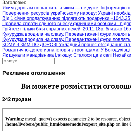
Заголовки:
Яким дорогам пощастить, а яким — не дуже
: Інформацію п
Повернення ресурсів українському народу
: Україні необх
Від 1 січня оподаткуванню підлягають подарунки +1043,25 
Правила сплати єдиного внеску фізичними особами - підп
Грійтеся тільки біля справних печей
: 20.11.18р. близько 16
Кукурудза вродила на славу. Перевантажені фури ловлять
Кукурудза вродила на славу. Перевантажені фури ловлять
КОМУ З КИМ ПО ДОРОЗІ (складний процес об’єднання сіл 
Романтично-детективна історія з трояндами
: У Богодухівц
Як шукали мандрівника Іллюшу
: Сталося це в селі Нехайк
Рекламне оголошення
Ви можете розмістити оголошен
242 продам