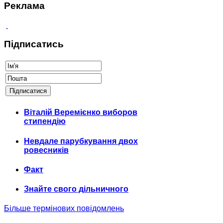
Реклама
Підписатись
Віталій Веремієнко виборов
стипендію
Невдале парубкування двох
ровесників
Факт
Знайте свого дільничного
Більше термінових повідомлень