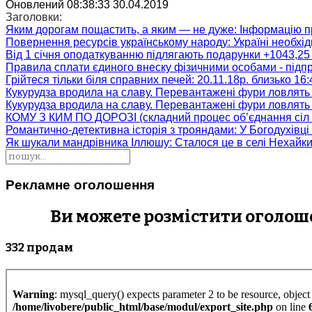
Оновлений 08:38:33 30.04.2019
Заголовки:
Яким дорогам пощастить, а яким — не дуже
: Інформацію п
Повернення ресурсів українському народу
: Україні необх
Від 1 січня оподаткуванню підлягають подарунки +1043,25 
Правила сплати єдиного внеску фізичними особами - підп
Грійтеся тільки біля справних печей
: 20.11.18р. близько 16
Кукурудза вродила на славу. Перевантажені фури ловлять
Кукурудза вродила на славу. Перевантажені фури ловлять
КОМУ З КИМ ПО ДОРОЗІ (складний процес об’єднання сіл 
Романтично-детективна історія з трояндами
: У Богодухівц
Як шукали мандрівника Іллюшу
: Сталося це в селі Нехайк
Рекламне оголошення
Ви можете розмістити оголошен
332 продам