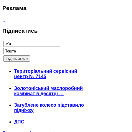
Реклама
Підписатись
Територіальний сервісний
центр № 7145
Золотоніський маслоробний
комбінат в десятці …
Загублене колесо підставило
підніжку
ДПС