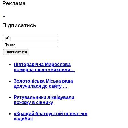
Реклама
Підписатись
Півторарічна Мирослава
померла після «виховни…
Золотоніська Міська рада
долучилася до сайту …
Рятувальники ліквідували
пожежу в сіннику
«Кращий благоустрій приватної
садиби»