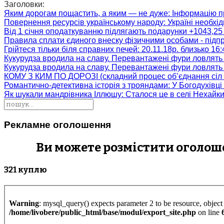
Заголовки:
Яким дорогам пощастить, а яким — не дуже
: Інформацію п
Повернення ресурсів українському народу
: Україні необх
Від 1 січня оподаткуванню підлягають подарунки +1043,25 
Правила сплати єдиного внеску фізичними особами - підп
Грійтеся тільки біля справних печей
: 20.11.18р. близько 16
Кукурудза вродила на славу. Перевантажені фури ловлять
Кукурудза вродила на славу. Перевантажені фури ловлять
КОМУ З КИМ ПО ДОРОЗІ (складний процес об’єднання сіл 
Романтично-детективна історія з трояндами
: У Богодухівц
Як шукали мандрівника Іллюшу
: Сталося це в селі Нехайк
Рекламне оголошення
Ви можете розмістити оголошен
321 куплю