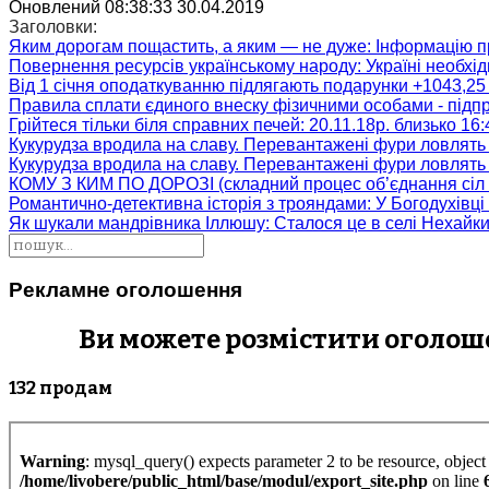
Оновлений 08:38:33 30.04.2019
Заголовки:
Яким дорогам пощастить, а яким — не дуже
: Інформацію п
Повернення ресурсів українському народу
: Україні необх
Від 1 січня оподаткуванню підлягають подарунки +1043,25 
Правила сплати єдиного внеску фізичними особами - підп
Грійтеся тільки біля справних печей
: 20.11.18р. близько 16
Кукурудза вродила на славу. Перевантажені фури ловлять
Кукурудза вродила на славу. Перевантажені фури ловлять
КОМУ З КИМ ПО ДОРОЗІ (складний процес об’єднання сіл 
Романтично-детективна історія з трояндами
: У Богодухівц
Як шукали мандрівника Іллюшу
: Сталося це в селі Нехайк
Рекламне оголошення
Ви можете розмістити оголошен
132 продам