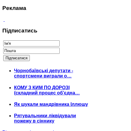
Реклама
Підписатись
Чорнобаївські депутати -
спортсмени виграли о…
КОМУ З КИМ ПО ДОРОЗІ
(складний процес об’єдна…
Як шукали мандрівника Іллюшу
Рятувальники ліквідували
пожежу в сіннику